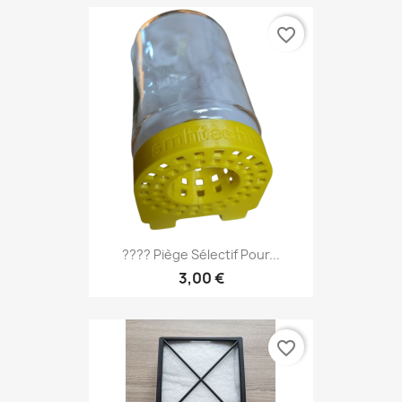
favorite_border
???? Piège Sélectif Pour...
3,00 €
favorite_border