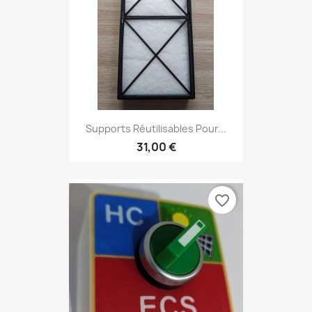
Supports Réutilisables Pour...
31,00 €
favorite_border