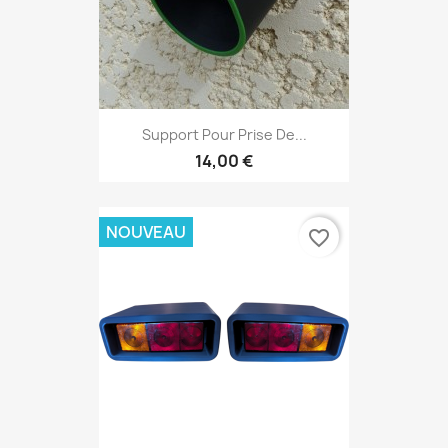
Support Pour Prise De...
14,00 €
NOUVEAU
favorite_border