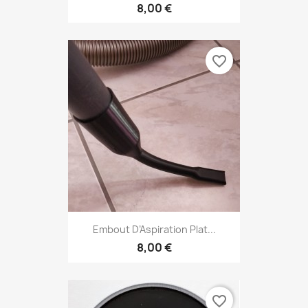
8,00 €
favorite_border
Embout D’Aspiration Plat...
8,00 €
favorite_border