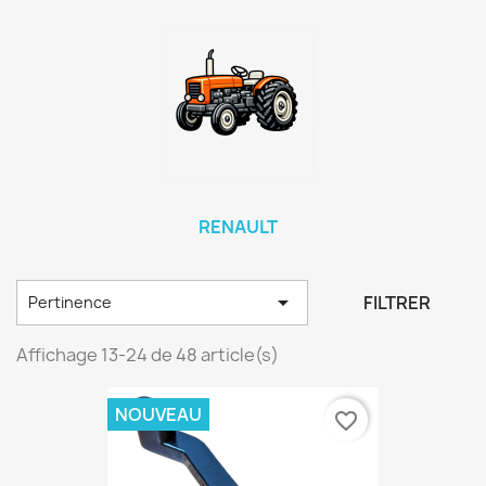
RENAULT

FILTRER
Pertinence
Affichage 13-24 de 48 article(s)
NOUVEAU
favorite_border