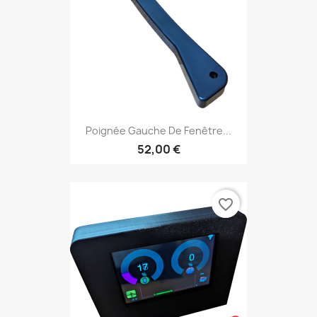
Poignée Gauche De Fenêtre...
52,00 €
favorite_border