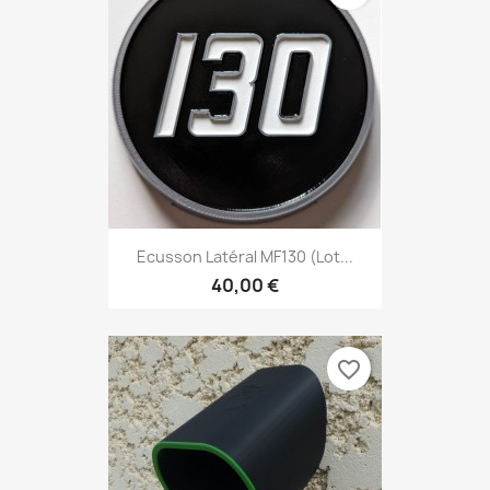
Ecusson Latéral MF130 (lot...
40,00 €
favorite_border