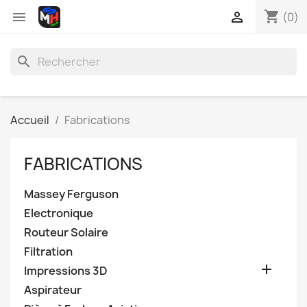
shopping_cart


(0)
search
Accueil
Fabrications
FABRICATIONS
Massey Ferguson
Electronique
Routeur Solaire
Filtration

Impressions 3D
Aspirateur