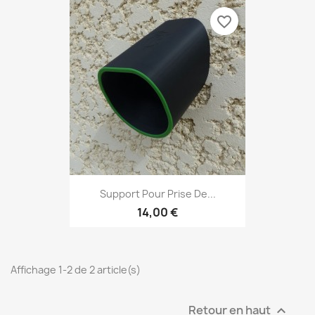
favorite_border
Support Pour Prise De...
14,00 €
Affichage 1-2 de 2 article(s)
Retour en haut
