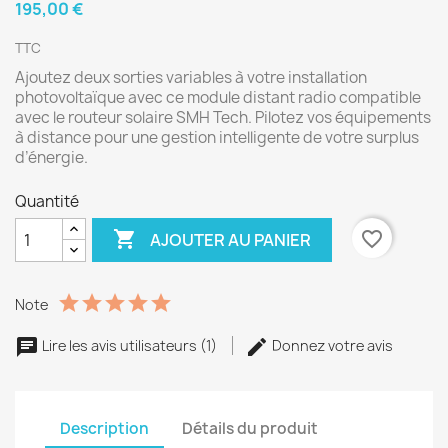
195,00 €
TTC
Ajoutez deux sorties variables à votre installation
photovoltaïque avec ce module distant radio compatible
avec le routeur solaire SMH Tech. Pilotez vos équipements
à distance pour une gestion intelligente de votre surplus
d’énergie.
Quantité

favorite_border
AJOUTER AU PANIER
Note
Lire les avis utilisateurs (1)
Donnez votre avis
Description
Détails du produit