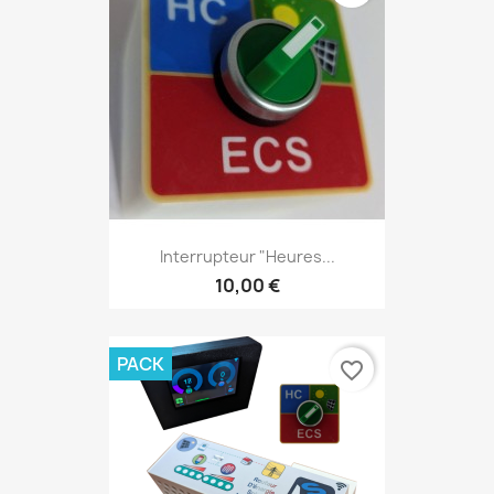
Interrupteur "Heures...
10,00 €
PACK
favorite_border