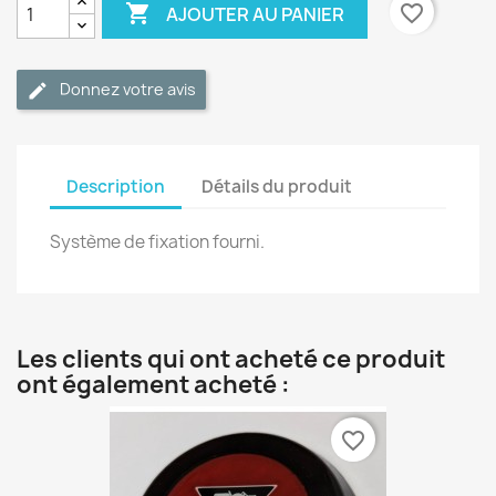

favorite_border
AJOUTER AU PANIER
Donnez votre avis
Description
Détails du produit
Système de fixation fourni.
Les clients qui ont acheté ce produit
ont également acheté :
favorite_border