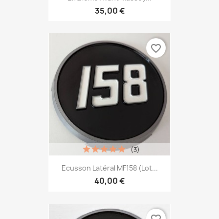
35,00 €
favorite_border
(3)
Ecusson Latéral MF158 (lot...
40,00 €
favorite_border