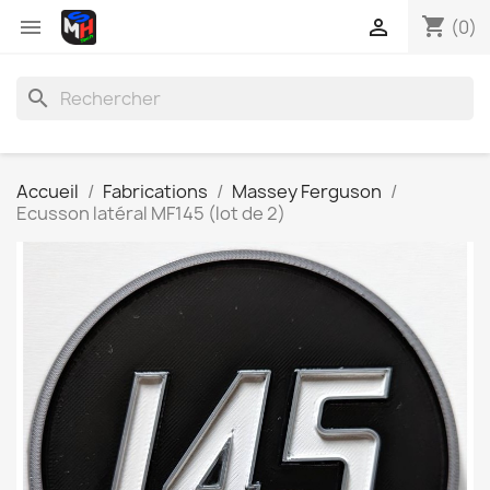
shopping_cart


(0)
search
Accueil
Fabrications
Massey Ferguson
Ecusson latéral MF145 (lot de 2)