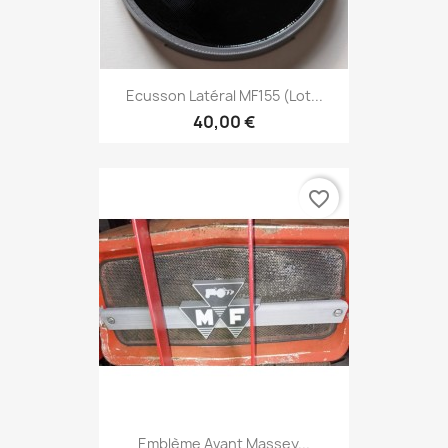
Ecusson Latéral MF155 (lot...
40,00 €
favorite_border
Emblème Avant Massey...